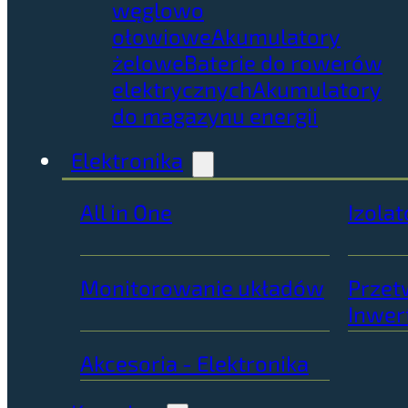
węglowo
ołowiowe
Akumulatory
żelowe
Baterie do rowerów
elektrycznych
Akumulatory
do magazynu energii
Elektronika
All in One
Izolat
Monitorowanie układów
Przet
Inwer
Akcesoria - Elektronika