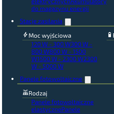
elektrycznych
Akumulatory
do magazynu energii
Stacje zasilania
Moc wyjściowa
120 W - 300 W
300 W -
800 W
800 W - 1500
W
1500 W - 2300 W
2300
W - 5000 W
Panele fotowoltaiczne
Rodzaj
Panele fotowoltaiczne
elastyczne
Panele