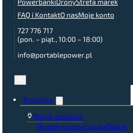
Powerbanki
Drony
Strefa marek
FAQ i Kontakt
O nas
Moje konto
727 776 717
(pon. – piąt., 10:00 – 18:00)
info@portablepower.pl
Produkty
Stacje zasilania
Moduły rozszerzające
Stacje