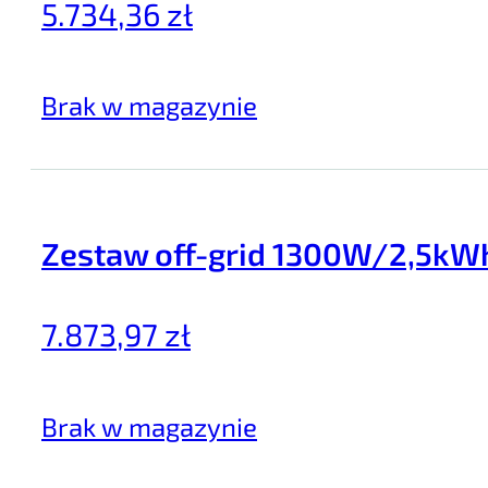
5.734,36
zł
EcoFlow
IBC Solar
Kon-TEC
Brak w magazynie
Victron Energy
Zastosuj filtry
Zestaw off-grid 1300W/2,5kWh
7.873,97
zł
Brak w magazynie