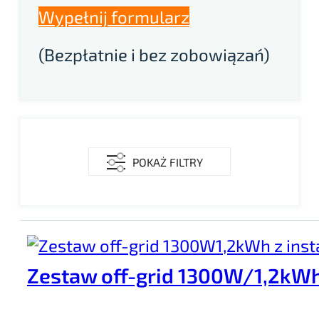
Wypełnij formularz
(Bezpłatnie i bez zobowiązań)
POKAŻ FILTRY
Cena
Zestaw off-grid 1300W/1,2kWh
Marka
Bluetti