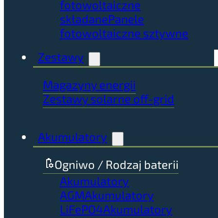
fotowoltaiczne
składane
Panele
fotowoltaiczne sztywne
Zestawy
Magazyny energii
Zestawy solarne off-grid
Akumulatory
Ogniwo / Rodzaj baterii
Akumulatory
AGM
Akumulatory
LiFePO4
Akumulatory