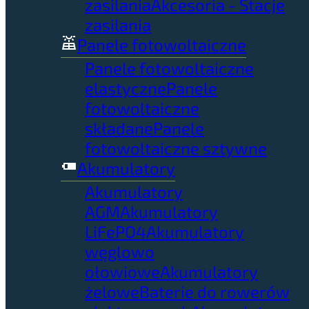
zasilania
Akcesoria - Stacje
zasilania
Panele fotowoltaiczne
Panele fotowoltaiczne
elastyczne
Panele
fotowoltaiczne
składane
Panele
fotowoltaiczne sztywne
Akumulatory
Akumulatory
AGM
Akumulatory
LiFePO4
Akumulatory
węglowo
ołowiowe
Akumulatory
żelowe
Baterie do rowerów