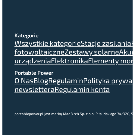
Kategorie
Wszystkie kategorie
Stacje zasilania
P
fotowoltaiczne
Zestawy solarne
Akum
urządzenia
Elektronika
Elementy mo
Portable Power
O Nas
Blog
Regulamin
Polityka prywa
newslettera
Regulamin konta
portablepower.pl jest marką MadBirch Sp. z o.o. Piłsudskiego 74/320,