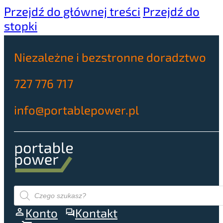
Przejdź do głównej treści
Przejdź do
stopki
Niezależne i bezstronne doradztwo
727 776 717
info@portablepower.pl
Wyszukiwarka
produktów
Konto
Kontakt