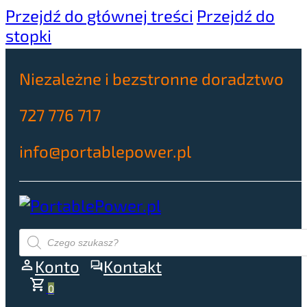
Przejdź do głównej treści
Przejdź do
stopki
Niezależne i bezstronne doradztwo
727 776 717
info@portablepower.pl
Wyszukiwarka
produktów
Konto
Kontakt
0