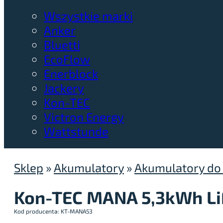
Wszystkie marki
Anker
Bluetti
EcoFlow
Enerblock
Jackery
Kon-TEC
Victron Energy
Wattstunde
Sklep
»
Akumulatory
»
Akumulatory do
Kon-TEC MANA 5,3kWh Li
Kod producenta: KT-MANA53