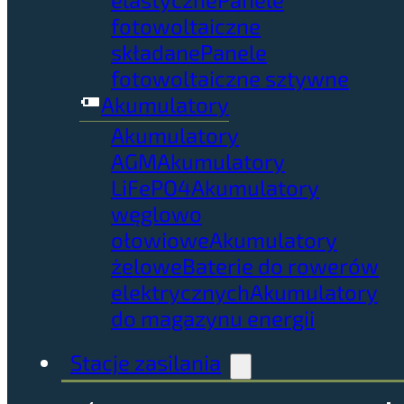
fotowoltaiczne
składane
Panele
fotowoltaiczne sztywne
Akumulatory
Akumulatory
AGM
Akumulatory
LiFePO4
Akumulatory
węglowo
ołowiowe
Akumulatory
żelowe
Baterie do rowerów
elektrycznych
Akumulatory
do magazynu energii
Stacje zasilania