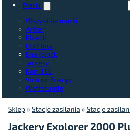
Marki
Wszystkie marki
Anker
Bluetti
EcoFlow
Enerblock
Jackery
Kon-TEC
Victron Energy
Wattstunde
Sklep
»
Stacje zasilania
»
Stacje zasilan
Jackery Explorer 2000 P