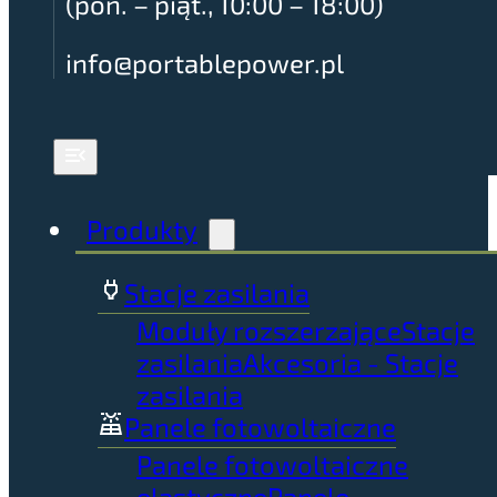
(pon. – piąt., 10:00 – 18:00)
info@portablepower.pl
Produkty
Stacje zasilania
Moduły rozszerzające
Stacje
zasilania
Akcesoria - Stacje
zasilania
Panele fotowoltaiczne
Panele fotowoltaiczne
elastyczne
Panele