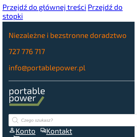
Przejdź do głównej treści
Przejdź do
stopki
Niezależne i bezstronne doradztwo
727 776 717
info@portablepower.pl
Wyszukiwarka
produktów
Konto
Kontakt