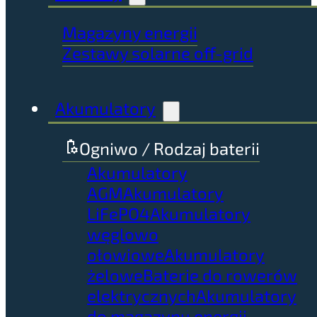
Magazyny energii
Zestawy solarne off-grid
Akumulatory
Ogniwo / Rodzaj baterii
Akumulatory
AGM
Akumulatory
LiFePO4
Akumulatory
węglowo
ołowiowe
Akumulatory
żelowe
Baterie do rowerów
elektrycznych
Akumulatory
do magazynu energii