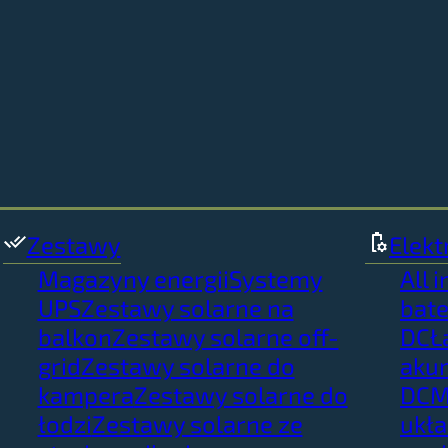
Zestawy
Elekt
Magazyny energii
Systemy
All 
UPS
Zestawy solarne na
bate
balkon
Zestawy solarne off-
DC
Ł
grid
Zestawy solarne do
aku
kampera
Zestawy solarne do
DC
M
łodzi
Zestawy solarne ze
ukł