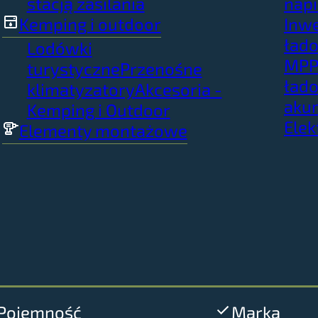
stacją zasilania
napi
Kemping i outdoor
Inwe
łado
Lodówki
MPP
turystyczne
Przenośne
ład
klimatyzatory
Akcesoria -
aku
Kemping i Outdoor
Elek
Elementy montażowe
Pojemność
Marka