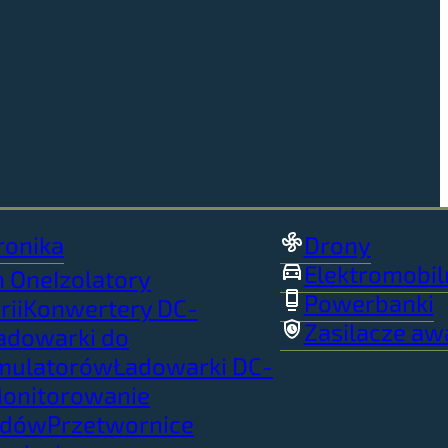
ronika
Drony
Elektromobil
in One
Izolatory
Powerbanki
rii
Konwertery DC-
Zasilacze aw
adowarki do
mulatorów
Ładowarki DC-
onitorowanie
adów
Przetwornice