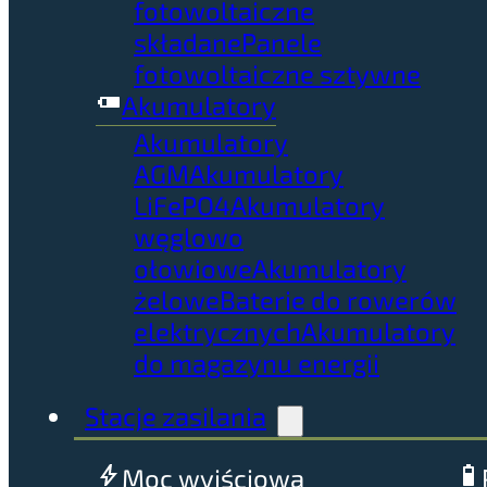
fotowoltaiczne
składane
Panele
fotowoltaiczne sztywne
Akumulatory
Akumulatory
AGM
Akumulatory
LiFePO4
Akumulatory
węglowo
ołowiowe
Akumulatory
żelowe
Baterie do rowerów
elektrycznych
Akumulatory
do magazynu energii
Stacje zasilania
Moc wyjściowa