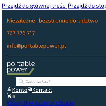
Przejdź do głównej treści
Przejdź do sto
Niezależne i bezstronne doradztwo
727 776 717
info@portablepower.pl
Wyszukiwarka
produktów
Konto
Kontakt
0
Wszystkie kategorie
Stacje