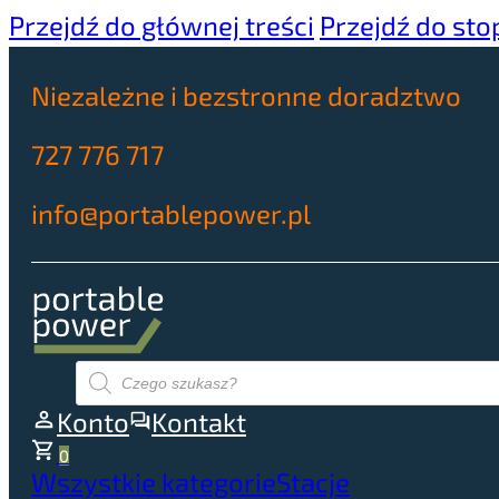
Przejdź do głównej treści
Przejdź do sto
Niezależne i bezstronne doradztwo
727 776 717
info@portablepower.pl
Wyszukiwarka
produktów
Konto
Kontakt
0
Wszystkie kategorie
Stacje