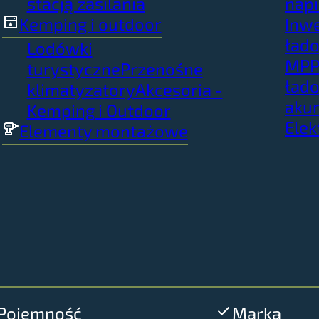
stacją zasilania
napi
Kemping i outdoor
Inwe
łado
Lodówki
MPP
turystyczne
Przenośne
ład
klimatyzatory
Akcesoria -
aku
Kemping i Outdoor
Elek
Elementy montażowe
Pojemność
Marka