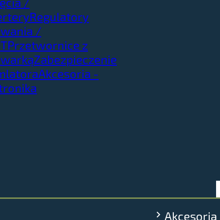
ęcia /
rtery
Regulatory
wania /
T
Przetwornice z
owarką
Zabezpieczenie
mlatora
Akcesoria -
tronika
Akcesoria