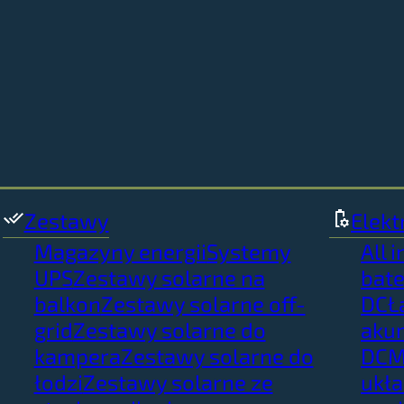
Zestawy
Elekt
Magazyny energii
Systemy
All 
UPS
Zestawy solarne na
bate
balkon
Zestawy solarne off-
DC
Ł
grid
Zestawy solarne do
aku
kampera
Zestawy solarne do
DC
M
łodzi
Zestawy solarne ze
ukł