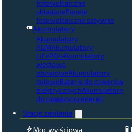
fotowoltaiczne
składane
Panele
fotowoltaiczne sztywne
Akumulatory
Akumulatory
AGM
Akumulatory
LiFePO4
Akumulatory
węglowo
ołowiowe
Akumulatory
żelowe
Baterie do rowerów
elektrycznych
Akumulatory
do magazynu energii
Stacje zasilania
Moc wyjściowa