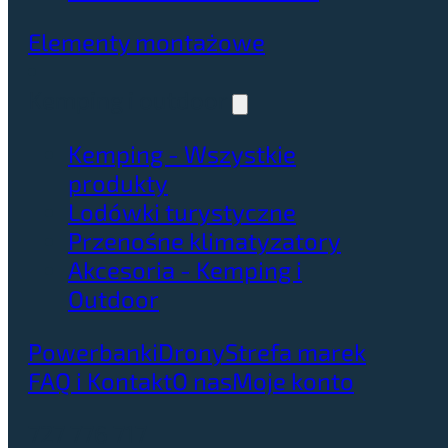
Elementy montażowe
Kemping i outdoor
Kemping - Wszystkie
produkty
Lodówki turystyczne
Przenośne klimatyzatory
Akcesoria - Kemping i
Outdoor
Powerbanki
Drony
Strefa marek
FAQ i Kontakt
O nas
Moje konto
727 776 717