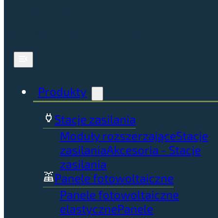
(pon. – piąt., 10:00 – 18:00)
info@portablepower.pl
Produkty
Stacje zasilania
Moduły rozszerzające
Stacje
zasilania
Akcesoria - Stacje
zasilania
Panele fotowoltaiczne
Panele fotowoltaiczne
elastyczne
Panele