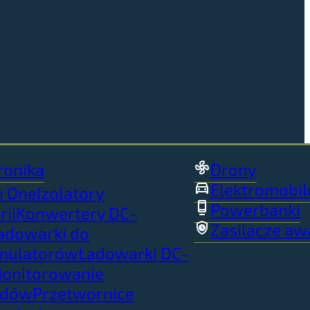
ronika
Drony
Elektromobil
in One
Izolatory
Powerbanki
rii
Konwertery DC-
Zasilacze aw
adowarki do
mulatorów
Ładowarki DC-
onitorowanie
adów
Przetwornice