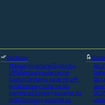
Zestawy
Elekt
Magazyny energii
Systemy
All 
UPS
Zestawy solarne na
bate
balkon
Zestawy solarne off-
DC
Ł
grid
Zestawy solarne do
aku
kampera
Zestawy solarne do
DC
M
łodzi
Zestawy solarne ze
ukł