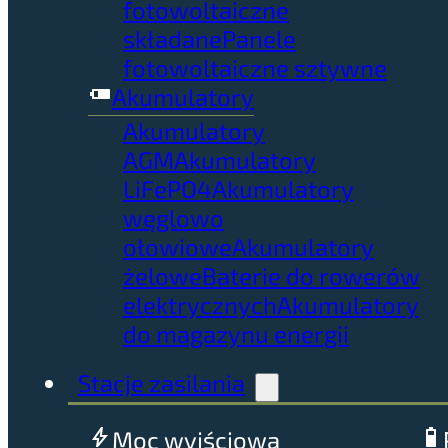
fotowoltaiczne
składane
Panele
fotowoltaiczne sztywne
Akumulatory
Akumulatory
AGM
Akumulatory
LiFePO4
Akumulatory
węglowo
ołowiowe
Akumulatory
żelowe
Baterie do rowerów
elektrycznych
Akumulatory
do magazynu energii
Stacje zasilania
Moc wyjściowa