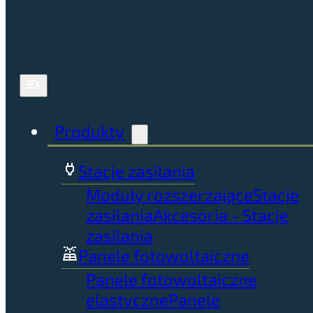
(pon. – piąt., 10:00 – 18:00)
info@portablepower.pl
Produkty
Stacje zasilania
Moduły rozszerzające
Stacje
zasilania
Akcesoria - Stacje
zasilania
Panele fotowoltaiczne
Panele fotowoltaiczne
elastyczne
Panele