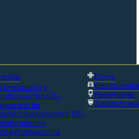
ronika
Drony
Elektromobil
in One
Izolatory
Powerbanki
rii
Konwertery DC-
Zasilacze aw
adowarki do
mulatorów
Ładowarki DC-
onitorowanie
adów
Przetwornice