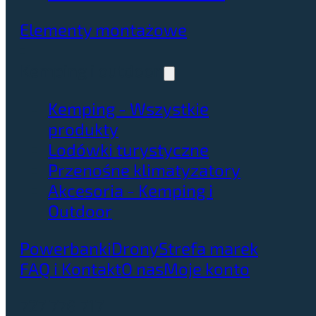
Elementy montażowe
Kemping i outdoor
Kemping - Wszystkie
produkty
Lodówki turystyczne
Przenośne klimatyzatory
Akcesoria - Kemping i
Outdoor
Powerbanki
Drony
Strefa marek
FAQ i Kontakt
O nas
Moje konto
727 776 717