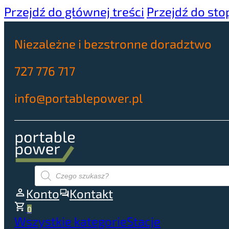
Przejdź do głównej treści
Przejdź do sto
Niezależne i bezstronne doradztwo
727 776 717
info@portablepower.pl
Wyszukiwarka
produktów
Konto
Kontakt
0
Wszystkie kategorie
Stacje