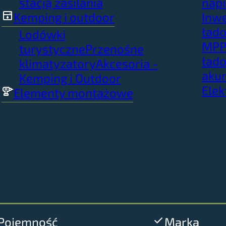
stacją zasilania
napi
Kemping i outdoor
Inwe
łado
Lodówki
MPP
turystyczne
Przenośne
ład
klimatyzatory
Akcesoria -
aku
Kemping i Outdoor
Elek
Elementy montażowe
Pojemność
Marka