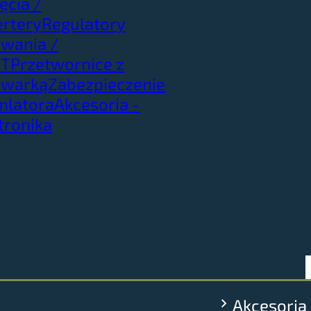
ęcia /
rtery
Regulatory
wania /
T
Przetwornice z
owarką
Zabezpieczenie
mlatora
Akcesoria -
tronika
Akcesoria