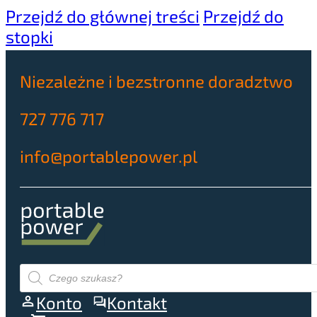
Przejdź do głównej treści
Przejdź do
stopki
Niezależne i bezstronne doradztwo
727 776 717
info@portablepower.pl
Wyszukiwarka
produktów
Konto
Kontakt