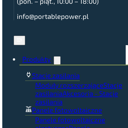
(pon. – piąt., 10:00 – 18:00)
info@portablepower.pl
Produkty
Stacje zasilania
Moduły rozszerzające
Stacje
zasilania
Akcesoria - Stacje
zasilania
Panele fotowoltaiczne
Panele fotowoltaiczne
elastyczne
Panele