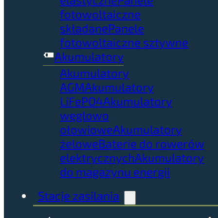
fotowoltaiczne
składane
Panele
fotowoltaiczne sztywne
Akumulatory
Akumulatory
AGM
Akumulatory
LiFePO4
Akumulatory
węglowo
ołowiowe
Akumulatory
żelowe
Baterie do rowerów
elektrycznych
Akumulatory
do magazynu energii
Stacje zasilania