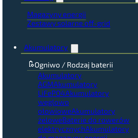
Magazyny energii
Zestawy solarne off-grid
Akumulatory
Ogniwo / Rodzaj baterii
Akumulatory
AGM
Akumulatory
LiFePO4
Akumulatory
węglowo
ołowiowe
Akumulatory
żelowe
Baterie do rowerów
elektrycznych
Akumulatory
do magazynu energii