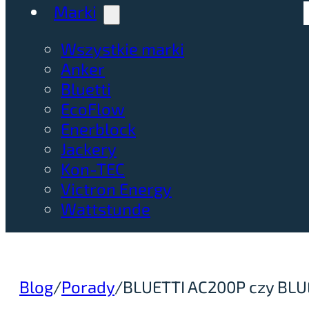
Marki
Wszystkie marki
Anker
Bluetti
EcoFlow
Enerblock
Jackery
Kon-TEC
Victron Energy
Wattstunde
Blog
/
Porady
/
BLUETTI AC200P czy BLU