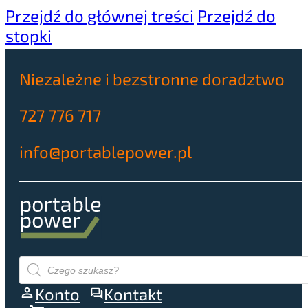
Przejdź do głównej treści
Przejdź do
stopki
Niezależne i bezstronne doradztwo
727 776 717
info@portablepower.pl
Wyszukiwarka
produktów
Konto
Kontakt