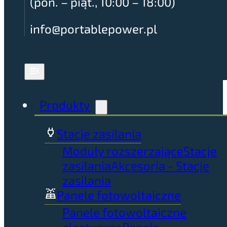
(pon. – piąt., 10:00 – 18:00)
info@portablepower.pl
Produkty
Stacje zasilania
Moduły rozszerzające
Stacje
zasilania
Akcesoria - Stacje
zasilania
Panele fotowoltaiczne
Panele fotowoltaiczne
elastyczne
Panele