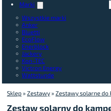
Marki
Wszystkie marki
Anker
Bluetti
EcoFlow
Enerblock
Jackery
Kon-TEC
Victron Energy
Wattstunde
Sklep
»
Zestawy
»
Zestawy solarne do
Zestaw solarny do kampe