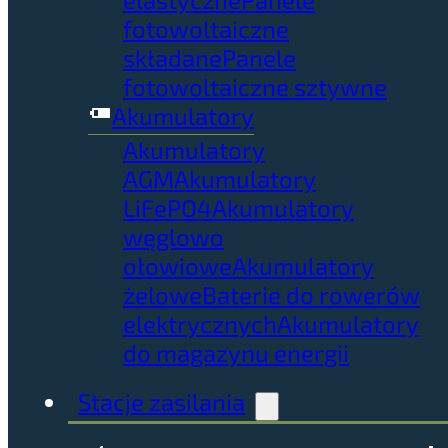
fotowoltaiczne
składane
Panele
fotowoltaiczne sztywne
Akumulatory
Akumulatory
AGM
Akumulatory
LiFePO4
Akumulatory
węglowo
ołowiowe
Akumulatory
żelowe
Baterie do rowerów
elektrycznych
Akumulatory
do magazynu energii
Stacje zasilania