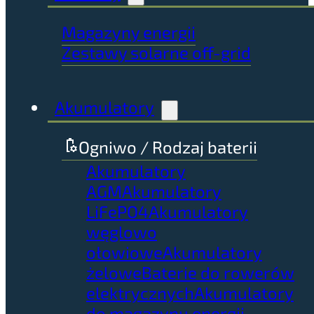
Magazyny energii
Zestawy solarne off-grid
Akumulatory
Ogniwo / Rodzaj baterii
Akumulatory
AGM
Akumulatory
LiFePO4
Akumulatory
węglowo
ołowiowe
Akumulatory
żelowe
Baterie do rowerów
elektrycznych
Akumulatory
do magazynu energii