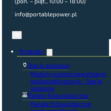
(pon. – piąt., 10:00 – 18:00)
info@portablepower.pl
Produkty
Stacje zasilania
Moduły rozszerzające
Stacje
zasilania
Akcesoria - Stacje
zasilania
Panele fotowoltaiczne
Panele fotowoltaiczne
elastyczne
Panele