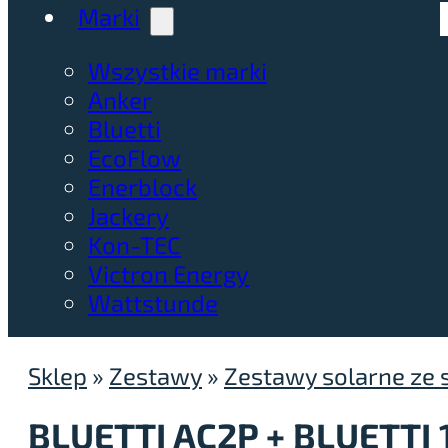
Marki
Wszystkie marki
Anker
Bluetti
EcoFlow
Enerblock
Jackery
Kon-TEC
Victron Energy
Wattstunde
Sklep
»
Zestawy
»
Zestawy solarne ze s
BLUETTI AC2P + BLUETTI