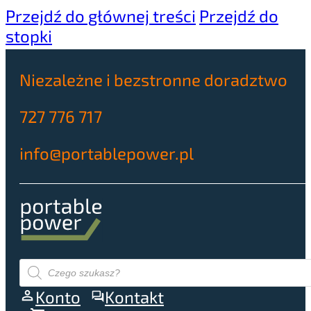
Przejdź do głównej treści
Przejdź do
stopki
Niezależne i bezstronne doradztwo
727 776 717
info@portablepower.pl
Wyszukiwarka
produktów
Konto
Kontakt