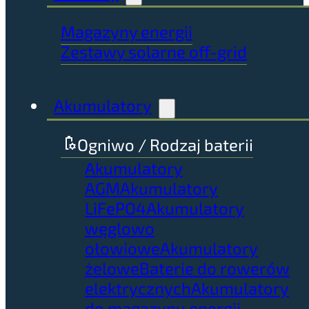
Magazyny energii
Zestawy solarne off-grid
Akumulatory
Ogniwo / Rodzaj baterii
Akumulatory
AGM
Akumulatory
LiFePO4
Akumulatory
węglowo
ołowiowe
Akumulatory
żelowe
Baterie do rowerów
elektrycznych
Akumulatory
do magazynu energii