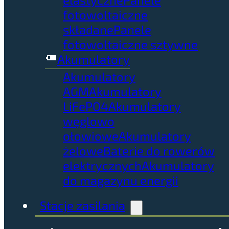
fotowoltaiczne
składane
Panele
fotowoltaiczne sztywne
Akumulatory
Akumulatory
AGM
Akumulatory
LiFePO4
Akumulatory
węglowo
ołowiowe
Akumulatory
żelowe
Baterie do rowerów
elektrycznych
Akumulatory
do magazynu energii
Stacje zasilania